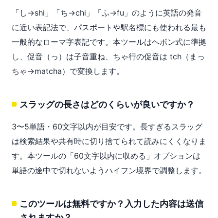
「し→shi」「ち→chi」「ふ→fu」のように英語の発音
に近い表記法で、パスポートや駅名標にも使われる最も
一般的なローマ字表記です。本ツールはヘボン式に準拠
し、促音（っ）は子音重ね、ちゃ行の促音は tch（まっ
ちゃ→matcha）で変換します。
スラッグの長さはどのくらいが良いですか？
3〜5単語・60文字以内が目安です。長すぎるスラッグ
は検索結果や共有時に切り捨てられて読みにくくなりま
す。本ツールの「60文字以内に収める」オプションは
単語の途中で切れないようハイフン境界で調整します。
このツールは無料ですか？入力した内容は送信
されますか？