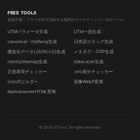
FREE TOOLS
登録不要・ブラウザ内で完結する無料のマーケティング／SEOツール
UTMパラメータ生成
UTM一括生成
canonical・hreflang生成
日本語スラッグ生成
構造化データ(JSON-LD)生成
メタタグ・OGP生成
robots/sitemap生成
dataLayer生成
正規表現チェッカー
.env差分チェッカー
cron式ビルダー
画像WebP変換
Markdown⇔HTML変換
©
2026
XTV Inc. All rights reserved.