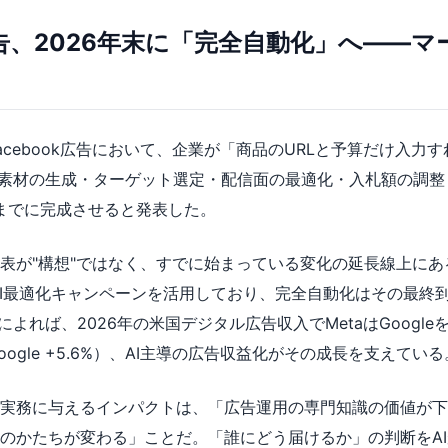
広告、2026年末に「完全自動化」へ——
am・Facebook広告において、企業が「商品のURLと予算だけ入力す
）が広告素材の生成・ターゲット選定・配信面の最適化・入札額の調
末までに完成させると発表した。
表が"構想"ではなく、すでに始まっている変化の延長線上にあ
%がAI最適化キャンペーンを活用しており、完全自動化はその最終
erによれば、2026年の米国デジタル広告収入でMetaはGoog
%、Google +5.6%）、AI主導の広告収益化がその成長を支えている
実務に与えるインパクトは、「広告運用の専門知識の価値が下
のかたちが変わる」ことだ。「誰にどう届けるか」の判断をA