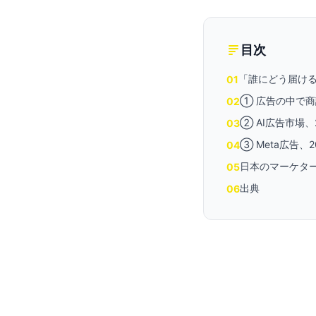
目次
「誰にどう届ける
01
① 広告の中で商
02
② AI広告市場
03
③ Meta広告
04
日本のマーケタ
05
出典
06