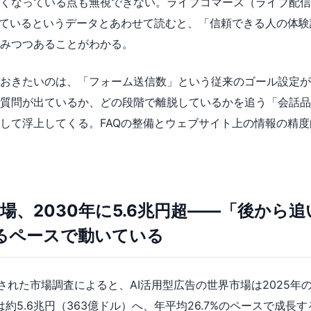
くなっている点も無視できない。ライブコマース（ライブ配信
しているというデータとあわせて読むと、「信頼できる人の体
みつつあることがわかる。
おきたいのは、「フォーム送信数」という従来のゴール設定が
質問が出ているか、どの段階で離脱しているかを追う「会話品
して浮上してくる。FAQの整備とウェブサイト上の情報の精
市場、2030年に5.6兆円超——「後から
るペースで動いている
表された市場調査によると、AI活用型広告の世界市場は2025年の約
は約5.6兆円（363億ドル）へ、年平均26.7%のペースで成長