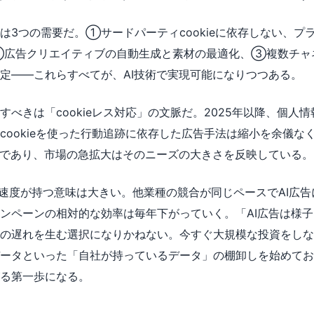
は3つの需要だ。①サードパーティcookieに依存しない、プ
②広告クリエイティブの自動生成と素材の最適化、③複数チャ
定——これらすべてが、AI技術で実現可能になりつつある。
すべきは「cookieレス対応」の文脈だ。2025年以降、個人
cookieを使った行動追跡に依存した広告手法は縮小を余儀な
術であり、市場の急拡大はそのニーズの大きさを反映している。
成長速度が持つ意味は大きい。他業種の競合が同じペースでAI広
ンペーンの相対的な効率は毎年下がっていく。「AI広告は様
の遅れを生む選択になりかねない。今すぐ大規模な投資をしな
ータといった「自社が持っているデータ」の棚卸しを始めてお
る第一歩になる。