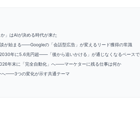
か」はAIが決める時代が来た
談が始まる——Googleの「会話型広告」が変えるリード獲得の常識
、2030年に5.6兆円超——「後から追いかける」が通じなくなるペース
、2026年末に「完全自動化」へ——マーケターに残る仕事は何か
ーへ——3つの変化が示す共通テーマ