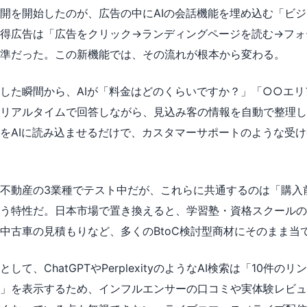
旬に展開を開始したのが、広告の中にAIの会話機能を埋め込む「ビ
得広告は「広告をクリック→ランディングページを読む→フォ
準だった。この新機能では、その流れが根本から変わる。
した瞬間から、AIが「料金はどのくらいですか？」「○○エ
リアルタイムで回答しながら、見込み客の情報を自動で整理し
をAIに読み込ませるだけで、カスタマーサポートのような受
不動産の3業種でテスト中だが、これらに共通するのは「購入
う特性だ。日本市場で置き換えると、学習塾・資格スクールの
中古車の見積もりなど、多くのBtoC検討型商材にそのまま当
て、ChatGPTやPerplexityのようなAI検索は「10件の
」を表示するため、インフルエンサーの口コミや実体験レビュ