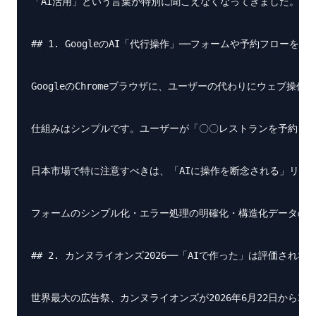
「AI活用」という言葉が特別に聞こえなくなってきました。20
## 1. GoogleのAI「代行操作」──フォームや予約フローを今
GoogleのChromeブラウザに、ユーザーの代わりにウェブ操作を完了さ
仕組みはシンプルです。ユーザーが「〇〇レストランを予約して
日本市場で特に注意すべきは、「AIに操作を断念される」リスク
フォームのシンプル化・エラー処理の明確化・構造化データの整備
## 2. カンヌライオンズ2026──「AIで作った」は評価されない
世界最大の広告祭、カンヌライオンズが2026年6月22日から