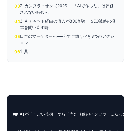
2. カンヌライオンズ2026──「AIで作った」は評価
03
されない時代へ
3. AIチャット経由の流入が800%増──SEO戦略の根
04
本を問い直す時
日本のマーケターへ──今すぐ動くべき3つのアクシ
05
ョン
出典
06
## AIが「すごい技術」から「当たり前のインフラ」になった、2