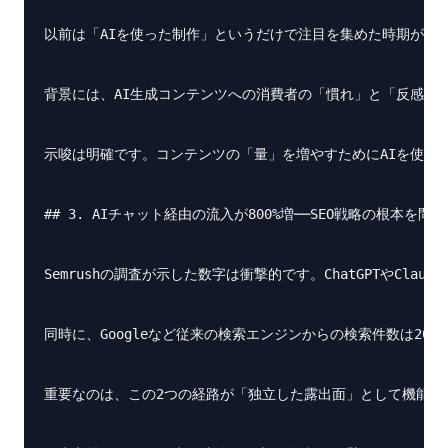
以前は「AIを使った制作」というだけで注目を集めた時期があ
背景には、AI生成コンテンツへの消費者の「慣れ」と「反感」
示唆は明確です。コンテンツの「量」を増やすためにAIを使う
## 3. AIチャット経由の流入が800%増──SEO戦略の根本を問い
Semrushの調査が示した数字は衝撃的です。ChatGPTやCl
同時に、Googleなど従来の検索エンジンからの検索件数は2
重要なのは、この2つの経路が「独立した露出面」として機能して