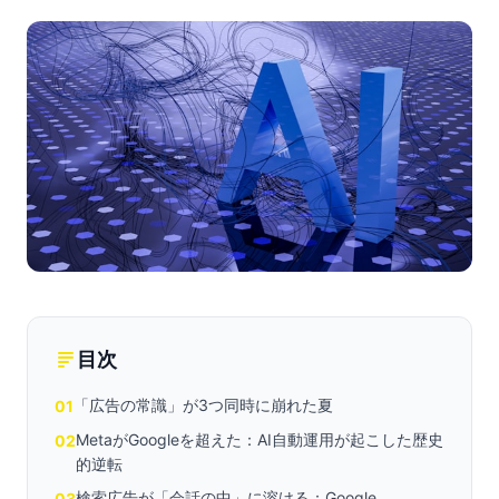
目次
「広告の常識」が3つ同時に崩れた夏
01
MetaがGoogleを超えた：AI自動運用が起こした歴史
02
的逆転
検索広告が「会話の中」に溶ける：Google
03