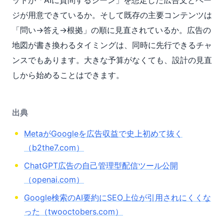
ットが「AIに質問するシーン」を想定した広告文とペー
ジが用意できているか。そして既存の主要コンテンツは
「問い→答え→根拠」の順に見直されているか。広告の
地図が書き換わるタイミングは、同時に先行できるチャ
ンスでもあります。大きな予算がなくても、設計の見直
しから始めることはできます。
出典
MetaがGoogleを広告収益で史上初めて抜く
（b2the7.com）
ChatGPT広告の自己管理型配信ツール公開
（openai.com）
Google検索のAI要約にSEO上位が引用されにくくな
った（twooctobers.com）