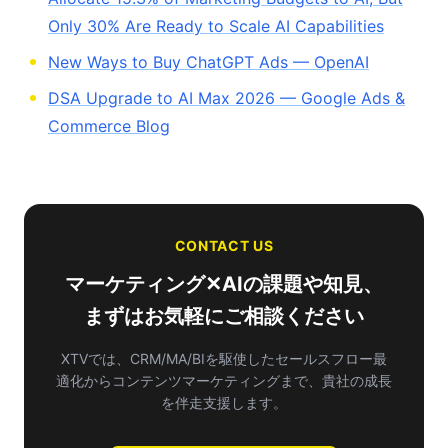
Only 30% Are Ready to Scale AI Capabilities
New Ways to Buy ChatGPT Ads — OpenAI
DSA Upgrade to AI Max 2026 — Google Ads &
Commerce Blog
CONTACT US
マーケティング✕AIの課題や知見、
まずはお気軽にご相談ください
XTVでは、CRM/MA/BIを駆使したセールスフロー最
適化から
コンテンツマーケティングまで、貴社の成長
を伴走支援します。