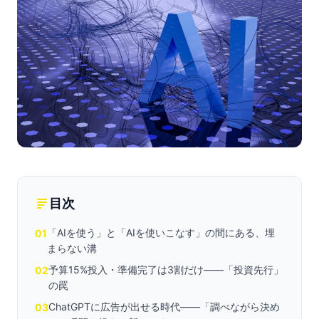
目次
「AIを使う」と「AIを使いこなす」の間にある、埋
01
まらない溝
予算15%投入・準備完了は3割だけ——「投資先行」
02
の罠
ChatGPTに広告が出せる時代——「調べながら決め
03