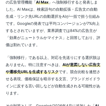
の広告管理機能「
AI Max
」へ強制移行すると発表しま
した。AI Maxは、検索語句の自動拡張・広告文の自動
生成・リンク先URLの自動選択をAIが一括で担う仕組み
です。Googleの発表では平均コンバージョンが7%向上
するとされていますが、業界調査では84%の広告主が
「効果がニュートラルかマイナス」と回答しており、評
価は割れています。
「強制移行」である以上、対応を先送りにする選択肢は
ありません。特に注意すべきは、
AIが意図しない広告文
や遷移先URLを生成するリスク
です。競合比較を連想さ
せる表現、価格保証を暗示する文言、ブランドガイドラ
インに反する言い回しなどが自動生成される可能性があ
ります。
その対策として、Googleが2026年4月に追加した「
AI