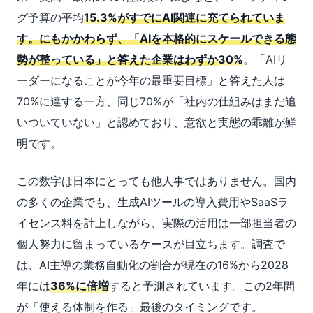
グ予算の平均
15.3%
がすでにAI関連に充てられていま
す。にもかかわらず、「AIを本格的にスケールできる態
勢が整っている」と答えた企業はわずか
30%
。「AIリ
ーダーになることが今年の最重要目標」と答えた人は
70%に達する一方、同じ70%が「社内の仕組みはまだ追
いついていない」と認めており、意欲と実態の乖離が鮮
明です。
この数字は日本にとっても他人事ではありません。国内
の多くの企業でも、生成AIツールの導入費用やSaaSラ
イセンス料を計上しながら、実際の活用は一部担当者の
個人努力に留まっているケースが目立ちます。調査で
は、AI主導の業務自動化の割合が現在の16%から2028
年には
36%に倍増
すると予測されています。この2年間
が「使える体制を作る」最後のタイミングです。