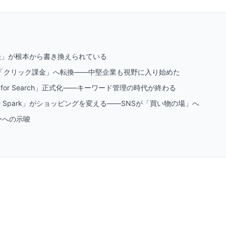
法」が根本から書き換えられている
告が「クリック課金」へ転換――中堅企業も視野に入り始めた
Max for Search」正式化――キーワード管理の時代が終わる
use Spark」がショッピングを変える――SNSが「買い物の場」へ
ーへの示唆