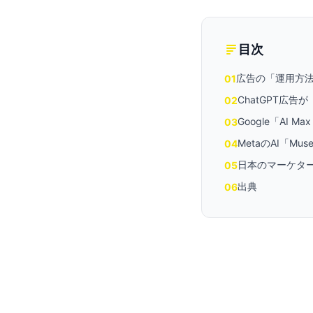
目次
広告の「運用方
01
ChatGPT広
02
Google「AI 
03
MetaのAI「M
04
日本のマーケタ
05
出典
06