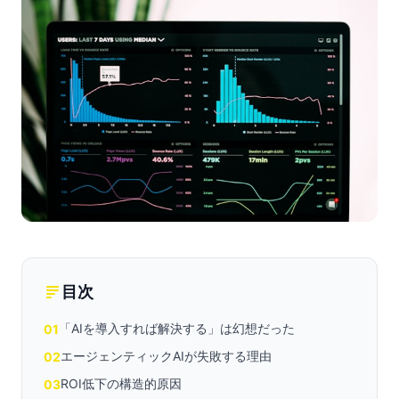
目次
「AIを導入すれば解決する」は幻想だった
01
エージェンティックAIが失敗する理由
02
ROI低下の構造的原因
03