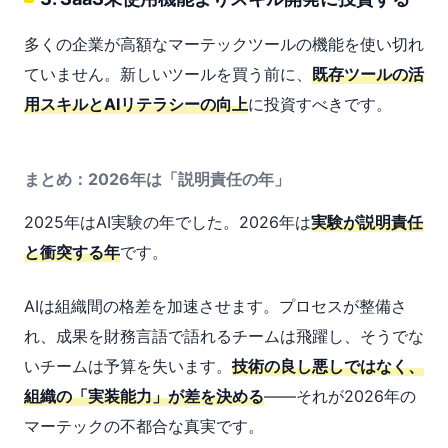
多くの企業が高額なマーテックツールの機能を使い切れ
ていません。新しいツールを買う前に、
既存ツールの活
用スキルとAIリテラシーの向上
に投資すべきです。
まとめ：2026年は「説明責任の年」
2025年はAI実験の年でした。2026年は
実験が説明責任
と衝突する年
です。
AIは組織間の格差を加速させます。プロセスが整備さ
れ、成果を財務言語で語れるチームは飛躍し、そうでな
いチームは予算を失います。
技術の良し悪しではなく、
組織の「実装能力」が差を決める
——それが2026年の
マーテックの不都合な真実です。